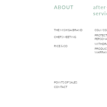
ABOUT
after
servi
THE MISIKGA BRAND
CGU / CG
PROTECT
CHEFS MEETING
PERSONA
WITHDR
RICE & CO
PRODUC
WARRAN
POINTS OF SALES
CONTACT