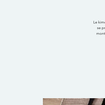
Le kimc
se pr
montr