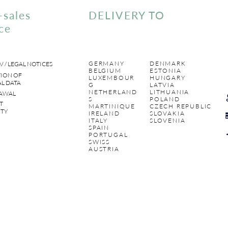
-sales
DELIVERY TO
ce
GERMANY
DENMARK
V / LEGAL NOTICES
BELGIUM
ESTONIA
ION OF
LUXEMBOUR
HUNGARY
L DATA
G
LATVIA
NETHERLAND
LITHUANIA
AWAL
S
POLAND
T
MARTINIQUE
CZECH REPUBLIC
TY
IRELAND
SLOVAKIA
ITALY
SLOVENIA
SPAIN
PORTUGAL
SWISS
AUSTRIA