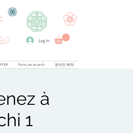
C
Log In
FFER
Formules et tarifs
온라인 예약
renez à
chi 1