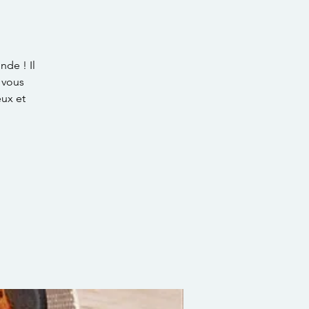
nde ! Il
s vous
eux et