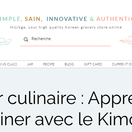
IMPLE,
SAIN,
INNOVATIVE
&
AUTHENTI
Misikga, your high quality Korean grocery store online
NG CLASS
JAR
RECIPE
BLOG
GIFT CARD
CURRENT O
r culinaire : App
iner avec le Kim