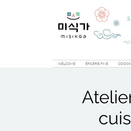
S
WELCOME
ÉPICERIE FINE
COOCKI
Atelie
cuis