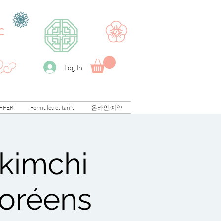
C
Log In
FFER
Formules et tarifs
온라인 예약
 kimchi
 coréens