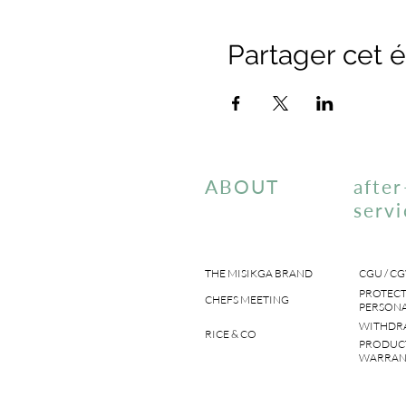
Partager cet
ABOUT
after
servi
THE MISIKGA BRAND
CGU / CG
PROTECT
CHEFS MEETING
PERSONA
WITHDR
RICE & CO
PRODUC
WARRAN