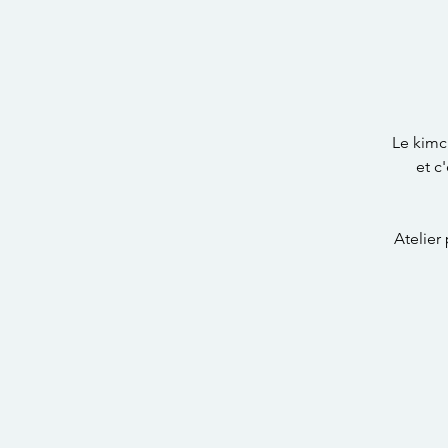
Le kimc
et c
Atelier