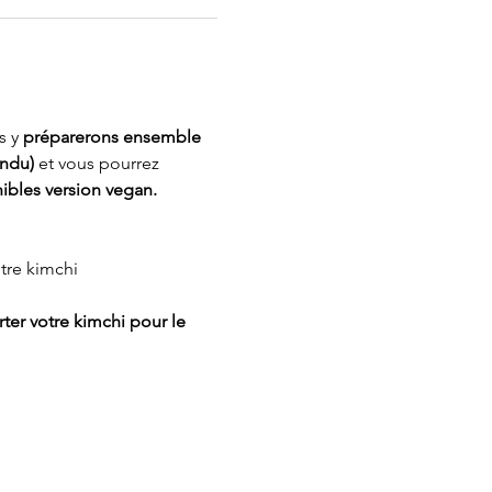
 y 
préparerons ensemble 
andu)
 et vous pourrez 
nibles version vegan.
otre kimchi
ter votre kimchi pour le 