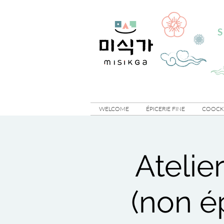
S
WELCOME
ÉPICERIE FINE
COOCKI
Atelie
(non ép