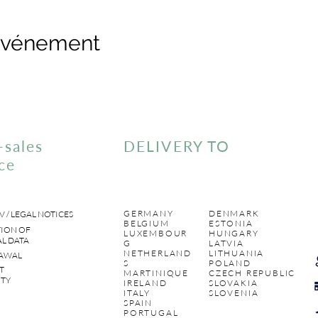
 événement
-sales
DELIVERY TO
ce
GERMANY
DENMARK
V / LEGAL NOTICES
BELGIUM
ESTONIA
ION OF
LUXEMBOUR
HUNGARY
L DATA
G
LATVIA
NETHERLAND
LITHUANIA
AWAL
S
POLAND
T
MARTINIQUE
CZECH REPUBLIC
TY
IRELAND
SLOVAKIA
ITALY
SLOVENIA
SPAIN
PORTUGAL