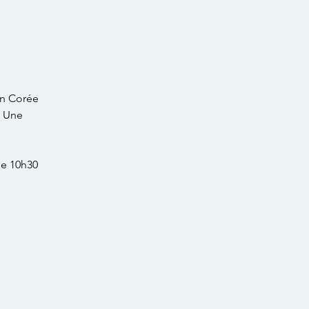
en Corée
! Une
de 10h30