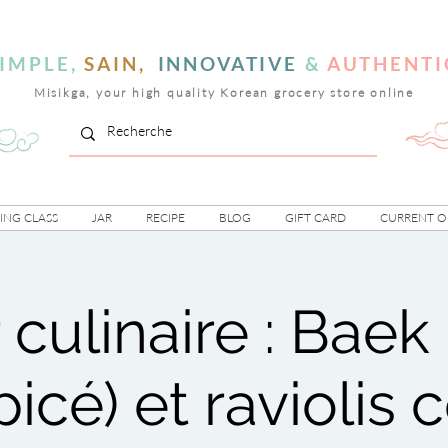
IMPLE,
SAIN,
INNOVATIVE
&
AUTHENTI
Misikga, your high quality Korean grocery store online
NG CLASS
JAR
RECIPE
BLOG
GIFT CARD
CURRENT O
r culinaire : Baek
icé) et raviolis