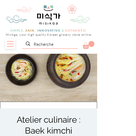
SIMPLE,
SAIN,
INNOVATIVE
&
AUTHENTIC
Misikga, your high quality Korean grocery store online
Atelier culinaire :
Baek kimchi