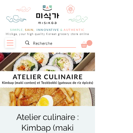
SIMPLE,
SAIN,
INNOVATIVE
&
AUTHENTIC
Misikga, your high quality Korean grocery store online
Atelier culinaire :
Kimbap (maki