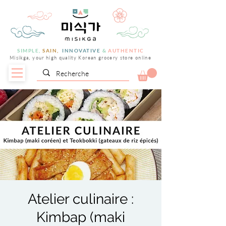
SIMPLE,
SAIN,
INNOVATIVE
&
AUTHENTIC
Misikga, your high quality Korean grocery store online
Atelier culinaire :
Kimbap (maki