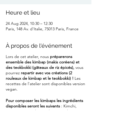
Heure et lieu
24 Aug 2024, 10:30 – 12:30
Paris, 148 Av. d'Italie, 75013 Paris, France
À propos de l'événement
Lors de cet atelier, nous
préparerons
ensemble des kimbap (makis coréens) et
des teokbokki (gâteaux de riz épicés),
vous
pourrez
repartir avec vos créations (2
rouleaux de kimbap et le teokbokki) !
Les
recettes de l'atelier sont disponibles version
vegan.
Pour composer les kimbaps les ingrédients
disponibles seront les suivants
: Kimchi,
carotte, concombre, radis jaune (danmuji),
épinards, salade, omelette, thon en boîte.