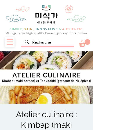
SIMPLE,
SAIN,
INNOVATIVE
&
AUTHENTIC
Misikga, your high quality Korean grocery store online
Atelier culinaire :
Kimbap (maki