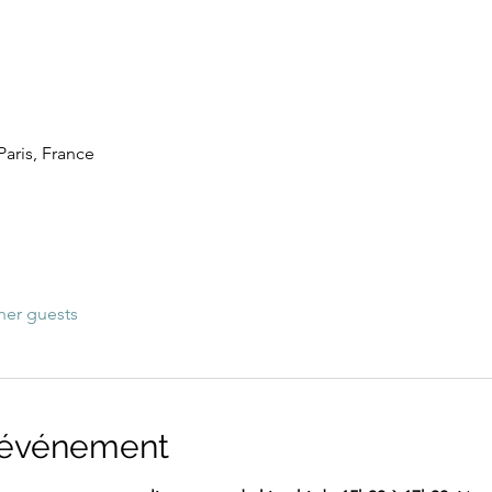
 Paris, France
her guests
l'événement