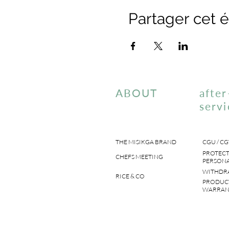
Partager cet
ABOUT
after
servi
THE MISIKGA BRAND
CGU / CG
PROTECT
CHEFS MEETING
PERSONA
WITHDR
RICE & CO
PRODUC
WARRAN