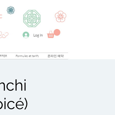
C
Log In
FFER
Formules et tarifs
온라인 예약
imchi
picé)