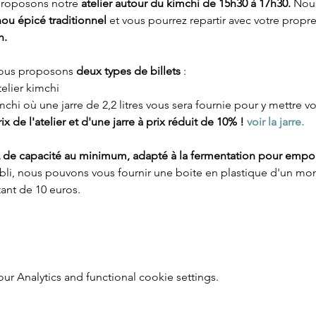
proposons notre 
atelier autour du kimchi de 15h30 à 17h30. 
Nous
ou épicé traditionnel 
et vous pourrez repartir avec votre propre
n.
ous proposons 
deux types de billets
 :
telier kimchi
imchi où une jarre de 2,2 litres vous sera fournie pour y mettre v
x de l'atelier et d'une jarre à prix réduit de 10% ! 
voir la jarre.
 L de capacité au minimum, adapté à la fermentation pour empor
bli, nous pouvons vous fournir une boite en plastique d'un mo
tant de 10 euros.
 Analytics and functional cookie settings.