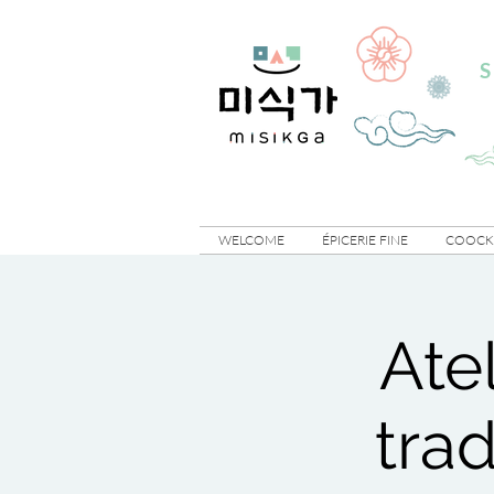
S
WELCOME
ÉPICERIE FINE
COOCKI
Atel
trad