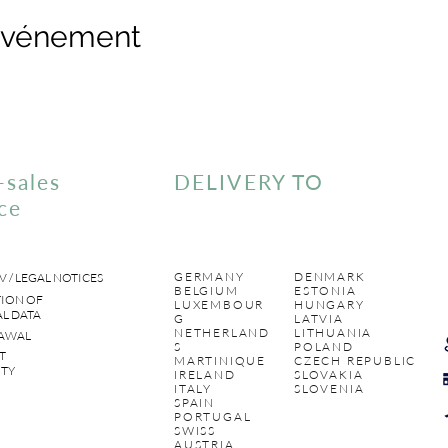
 événement
-sales
DELIVERY TO
ce
GERMANY
DENMARK
V / LEGAL NOTICES
BELGIUM
ESTONIA
ION OF
LUXEMBOUR
HUNGARY
L DATA
G
LATVIA
NETHERLAND
LITHUANIA
AWAL
S
POLAND
T
MARTINIQUE
CZECH REPUBLIC
TY
IRELAND
SLOVAKIA
ITALY
SLOVENIA
SPAIN
PORTUGAL
SWISS
AUSTRIA