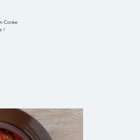
en Corée
e !