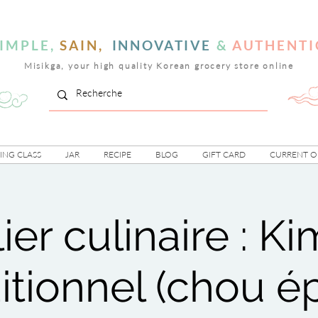
IMPLE,
SAIN,
INNOVATIVE
&
AUTHENTI
Misikga, your high quality Korean grocery store online
NG CLASS
JAR
RECIPE
BLOG
GIFT CARD
CURRENT O
ier culinaire : K
itionnel (chou é