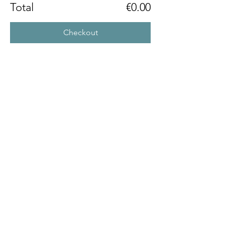
Total
€0.00
Checkout
Partager cet événement
FOLLOW US
Inscrivez-vous à notre newsletter