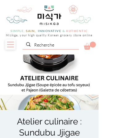
SIMPLE,
SAIN,
INNOVATIVE
&
AUTHENTIC
Misikga, your high quality Korean grocery store online
Atelier culinaire :
Sundubu Jjigae