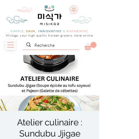
SIMPLE,
SAIN,
INNOVATIVE
&
AUTHENTIC
Misikga, your high quality Korean grocery store online
Atelier culinaire :
Sundubu Jjigae