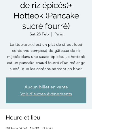
de riz épicés)+
Hotteok (Pancake
sucré fourré)
Sat 28 Feb
  |  
Paris
Le tteokbokki est un plat de street food
coréenne composé de gâteaux de riz
mijotés dans une sauce épicée. Le hotteok
est un pancake chaud fourré d’un mélange
sucré, que les coréens adorent en hiver.
Aucun billet en vente
Voir d'autres événements
Heure et lieu
28 Feb 2026, 15:30 – 17:30