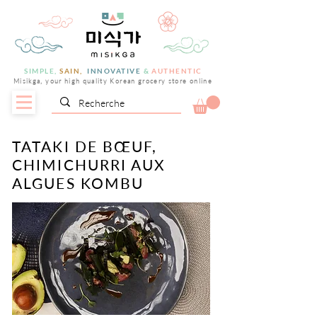
SIMPLE,
SAIN,
INNOVATIVE
&
AUTHENTIC
Misikga, your high quality Korean grocery store online
TATAKI DE BŒUF,
CHIMICHURRI AUX
ALGUES KOMBU