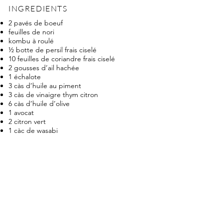
INGREDIENTS
2 pavés de boeuf
feuilles de nori
kombu à roulé
½ botte de persil frais ciselé
10 feuilles de coriandre frais ciselé
2 gousses d’ail hachée
1 échalote
3 càs d’huile au piment
3 càs de vinaigre thym citron
6 càs d’huile d’olive
1 avocat
2 citron vert
1 càc de wasabi