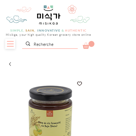
SIMPLE,
SAIN,
INNOVATIVE
&
AUTHENTIC
Misikga, your high quality Korean grocery store online