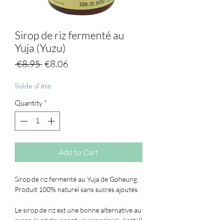
Sirop de riz fermenté au
Yuja (Yuzu)
Regular
Sale
 €8.95 
€8.06
Price
Price
Solde d'été
Quantity
*
Add to Cart
Sirop de riz fermenté au Yuja de Goheung.
Produit 100% naturel sans sucres ajoutés.
Le sirop de riz est une bonne alternative au