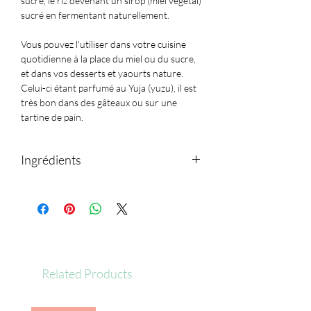
sucre, le riz devenant un sirop (miel végétal)
sucré en fermentant naturellement.
Vous pouvez l'utiliser dans votre cuisine
quotidienne à la place du miel ou du sucre,
et dans vos desserts et yaourts nature.
Celui-ci étant parfumé au Yuja (yuzu), il est
très bon dans des gâteaux ou sur une
tartine de pain.
Ingrédients
Sirop de riz (riz, huile de malt, riz brun
complet, riz gluant, riz brun glutineux, jus
de poire), jus de yuzu (Corée)
Peut contenir des traces de soja, blé,
pêche et tomate.
Related Products