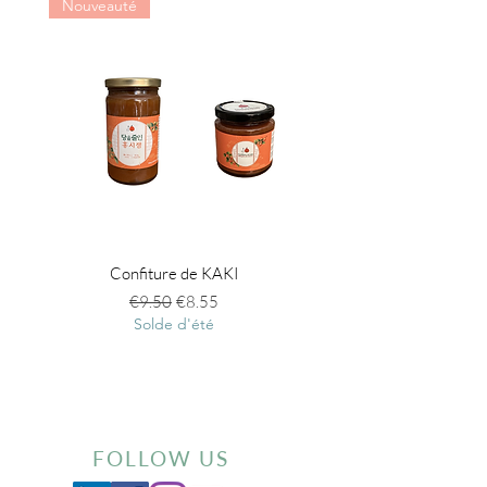
Nouveauté
Confiture de KAKI
Infusion en gelée au gi
Regular Price
Sale Price
€9.50
€8.55
Solde d'été
FOLLOW US